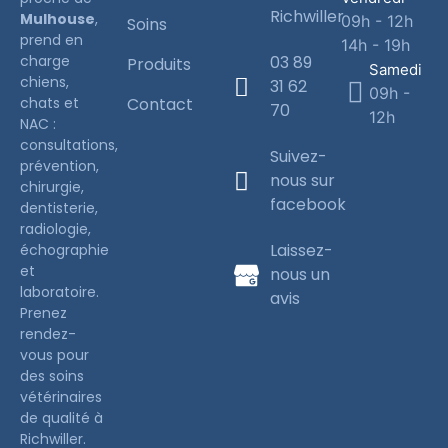
Richwiller
Mulhouse
,
09h - 12h
Soins
prend en
14h - 19h
charge
03 89
Produits
Samedi
chiens,
31 62
09h -
chats et
Contact
70
12h
NAC :
consultations,
Suivez-
prévention,
nous sur
chirurgie,
facebook
dentisterie,
radiologie,
Laissez-
échographie
et
nous un
laboratoire.
avis
Prenez
rendez-
vous pour
des soins
vétérinaires
de qualité à
Richwiller.