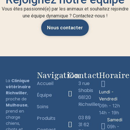
Vous êtes passionné(e) par les animaux et souhaitez rejoindre
une équipe dynamique ? Contactez-nous !
Nous contacter
Navigation
Contact
Horaire
La
Clinique
Accueil
3 rue
vétérinaire
Shabis
Lundi -
Richwiller
,
Équipe
68120
proche de
Vendredi
Richwiller
Mulhouse
,
09h - 12h
Soins
prend en
14h - 19h
charge
03 89
Produits
Samedi
chiens,
31 62
09h -
chats et
Contact